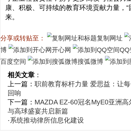
康、积极、可持续的教育环境贡献力量，“
来。
分享或转贴至：
复制网址
博
开心网
QQ
百度空间
搜弧微博
相关文章
：
上一篇：
职前教育标杆力量 爱思益：让
回响
下一篇：
MAZDA EZ-60冠名MyE0亚
与高球盛宴共启新篇
·
系统推动律所信息化建设